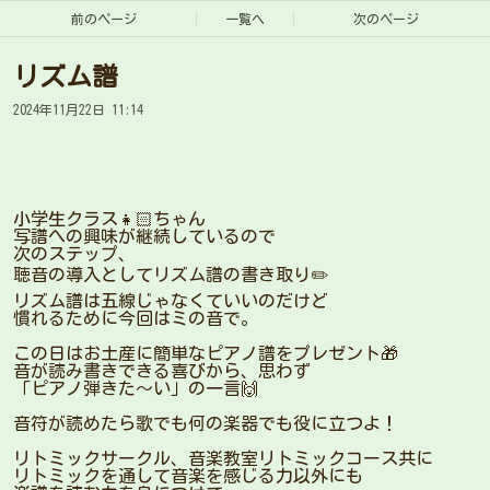
前のページ
一覧へ
次のページ
リズム譜
2024年11月22日 11:14
小学生クラス👧🏻ちゃん
写譜への興味が継続しているので
次のステップ、
聴音の導入としてリズム譜の書き取り✏️
リズム譜は五線じゃなくていいのだけど
慣れるために今回はミの音で。
この日はお土産に簡単なピアノ譜をプレゼント🎁
音が読み書きできる喜びから、思わず
「ピアノ弾きた〜い」の一言🙌
音符が読めたら歌でも何の楽器でも役に立つよ！
リトミックサークル、音楽教室リトミックコース共に
リトミックを通して音楽を感じる力以外にも