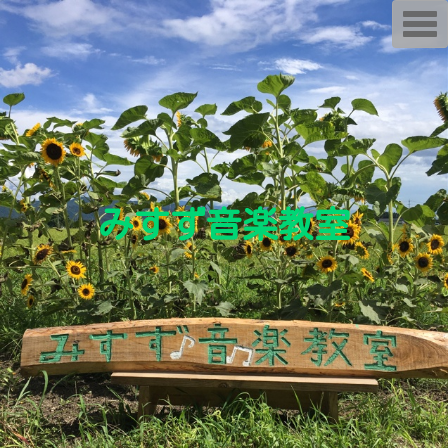
T
o
g
g
l
e
n
a
v
i
g
a
t
i
みすず音楽教室
o
n