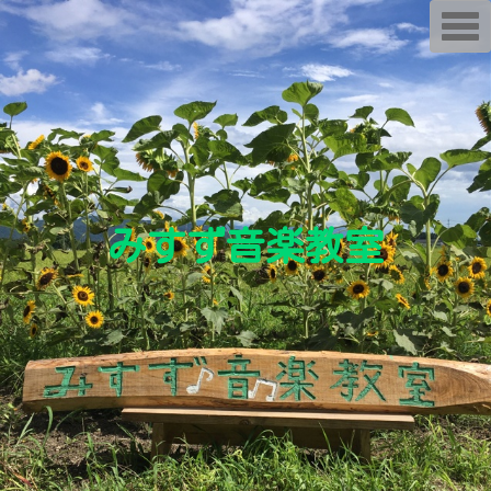
T
o
g
g
l
e
n
a
v
i
g
a
t
i
みすず音楽教室
o
n