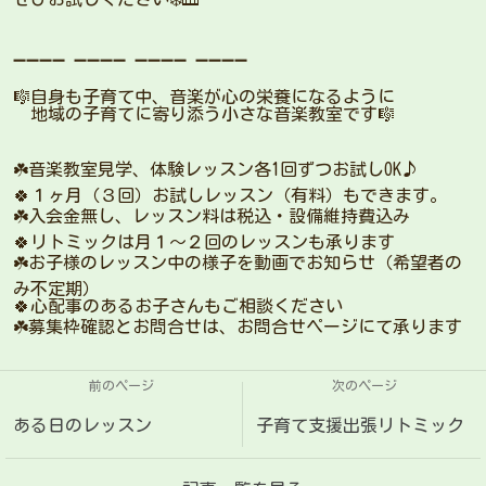
➖➖➖➖ ➖➖➖➖ ➖➖➖➖ ➖➖➖➖
🎼自身も子育て中、音楽が心の栄養になるように
地域の子育てに寄り添う小さな音楽教室です🎼
☘️音楽教室見学、体験レッスン各1回ずつお試しOK♪
🍀１ヶ月（３回）お試しレッスン（有料）もできます。
☘️入会金無し、レッスン料は税込・設備維持費込み
🍀リトミックは月１〜２回のレッスンも承ります
☘️お子様のレッスン中の様子を動画でお知らせ（希望者の
み不定期）
🍀心配事のあるお子さんもご相談ください
☘️募集枠確認とお問合せは、お問合せページにて承ります
前のページ
次のページ
ある日のレッスン
子育て支援出張リトミック