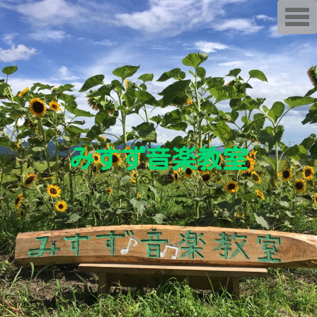
T
o
g
g
l
e
n
a
v
i
g
a
t
i
みすず音楽教室
o
n