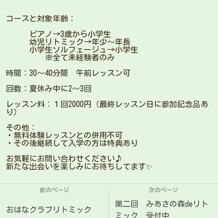
コースと対象年齢：
ピアノ→3歳から小学生
幼児リトミック→年少〜年長
小学生ソルフェージュ→小学生
※全て未経験者のみ
時間：30〜40分間 午前レッスン可
回数：夏休み中に2〜3回
レッスン料：１回2000円（最終レッスン日に参加記念品あ
り）
その他：
・無料体験レッスンとの併用不可
・その後継続して入学の方は特典あり
お気軽にお問い合わせください♪
新たな出会いを楽しみにお待ちしてます✨
前のページ
次のページ
第二回 みあさの森deリト
おはなクラブリトミック
ミック 受付中