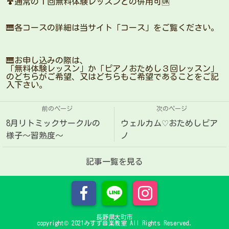
🍄通常の１回無料体験レッスンとの併用可🆗
🎹各コースの詳細は当サイト「コース」をご覧ください。
🎹お申し込みの際は、
「無料体験レッスン」か「ピアノおためし３回レッスン」
のどちらがご希望、又はどちらもご希望であることをご記
入下さい。
前のページ
次のページ
8月リトミックサークルの
ウェルカム♡おためしピア
様子〜習熟度〜
ノ
記事一覧を見る
長野県大町市
copyright© 2021みすず音楽教室 All Rights Reserved.