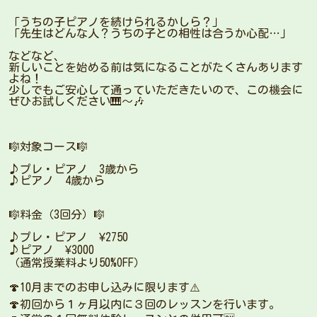
「うちの子ピアノを続けられるかしら？」
「先生はどんな人？うちの子との相性は合うか心配…」
などなど、
新しいことを始める前は気になることがたくさんあります
よね！
少しでもご安心して通っていただきたいので、この機会に
ぜひお試しください🎹〜🎶
🎼対象コース🎼
♪プレ・ピアノ 3歳から
♪ピアノ 4歳から
🎼料金（3回分）🎼
♪プレ・ピアノ ¥2750
♪ピアノ ¥3000
（通常授業料より50%OFF）
🍄10月までのお申し込みに限ります⚠️
🍄初回から１ヶ月以内に３回のレッスンを行います。