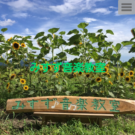
T
o
g
g
l
e
n
a
v
i
g
a
t
i
みすず音楽教室
o
n