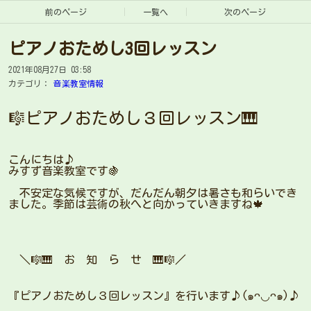
前のページ
一覧へ
次のページ
ピアノおためし3回レッスン
2021年08月27日 03:58
カテゴリ：
音楽教室情報
🎼ピアノおためし３回レッスン🎹
こんにちは♪
みすず音楽教室です🍇
不安定な気候ですが、だんだん朝夕は暑さも和らいでき
ました。季節は芸術の秋へと向かっていきますね🍁
＼🎼🎹 お 知 ら せ 🎹🎼／
『ピアノおためし３回レッスン』を行います♪(๑ᴖ◡ᴖ๑)♪