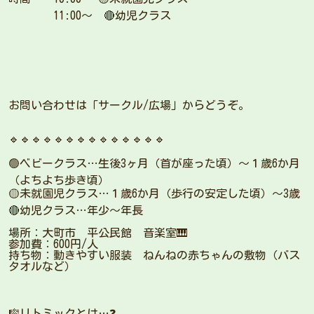
11:00〜 🔴幼児クラス
お問い合わせは「サークル/広場」からどうぞ。
🔹🔹🔹🔹🔹🔹🔹🔹🔹🔹🔹🔹🔹🔹
🟢ベビークラス…生後3ヶ月（首が座った頃）〜１歳6か月
（よちよち歩き頃）
🟡未就園児クラス…１歳6か月（歩行の安定した頃）〜3歳
🔴幼児クラス…年少〜年長
場所：大町市 平公民館 音楽室🎹
参加費：600円/人
持ち物：動きやすい服装 ねんねの赤ちゃんの敷物（バス
タオルなど）
🎼リトミックとは…❓