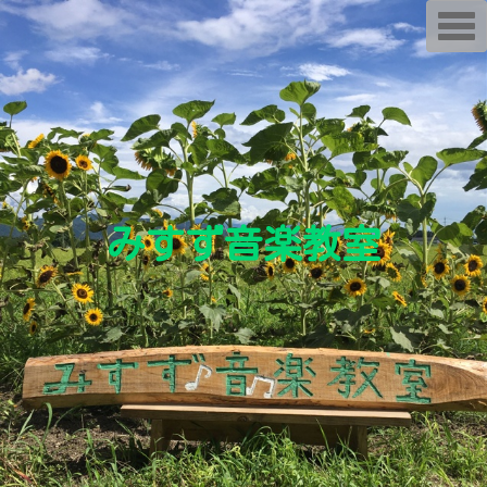
T
o
g
g
l
e
n
a
v
i
g
a
t
i
みすず音楽教室
o
n