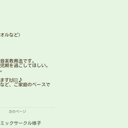
オルなど）
音楽教育法です。
児期を過ごしてほしい。
。
す🙌🏻♪
など、ご家庭のペースで
次のページ
トミックサークル様子