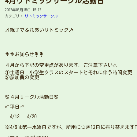
4月リトミックサークル活動日
2022年03月15日 15:12
カテゴリ：
リトミックサークル
🎶親子でふれあいリトミック🎶
💐💐お知らせ💐💐
４月から下記の変更点があります。ご注意下さい⚠️
①土曜日 小学生クラスのスタートとそれに伴う時間変更
②参加費の変更
🌸４月サークル活動日🌸
🌱平日🌱
4/13 4/20
※4/6は第一水曜日ですが、所用につき13日に振り替えます🙇‍♀