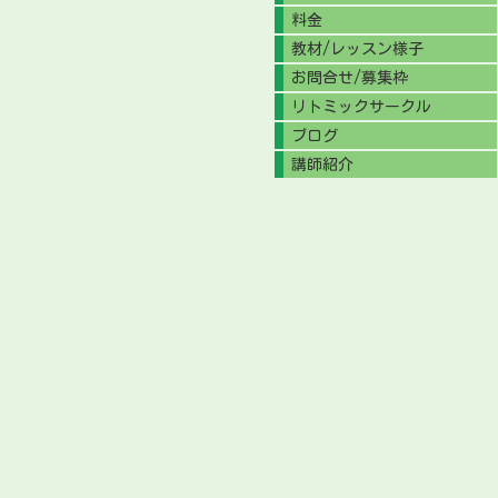
料金
教材/レッスン様子
お問合せ/募集枠
リトミックサークル
ブログ
講師紹介