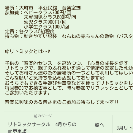
場所：大町市 平公民館 音楽室🎹
参加費：ベビークラス700円/回
未就園児クラス800円/回
幼児クラス900円/回
小学生クラス1000/回
定員：各クラス5組程度
持ち物：動きやすい服装 ねんねの赤ちゃんの敷物（バスタ
🎼リトミックとは…❓
子供の「音楽的センス」を高めつつ、「心身の成長を促す」
リトミックで、親子のふれあいを通して情緒の安定した乳幼
そしてお母さん達の為の居場所の一つとして利用してほしい
こんな願いと気持ちを込め活動しております😌
おうちでもできる手遊びや童謡などを使ってリトミックをしま
毎回参加でお稽古事として、時々参加でリフレッシュとして
ご参加いただけます。
音楽に興味のある皆さまのご参加お待ちしてま〜す‼️
前のページ
リトミックサークル 4月からの
一覧へ
3月リ
変更事項