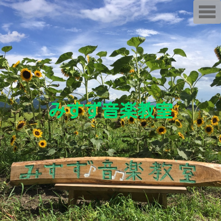
T
o
g
g
l
e
n
a
v
i
g
a
t
i
みすず音楽教室
o
n