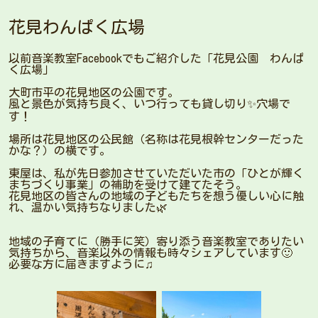
花見わんぱく広場
以前音楽教室Facebookでもご紹介した「花見公園 わんぱ
く広場」
大町市平の花見地区の公園です。
風と景色が気持ち良く、いつ行っても貸し切り✨穴場で
す！
場所は花見地区の公民館（名称は花見根幹センターだった
かな？）の横です。
東屋は、私が先日参加させていただいた市の「ひとが輝く
まちづくり事業」の補助を受けて建てたそう。
花見地区の皆さんの地域の子どもたちを想う優しい心に触
れ、温かい気持ちなりました🌿
地域の子育てに（勝手に笑）寄り添う音楽教室でありたい
気持ちから、音楽以外の情報も時々シェアしています🙂
必要な方に届きますように♫