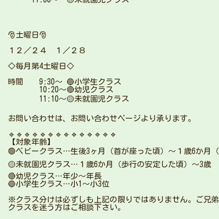
🎅土曜日🎅
１２／２４ １／２８
◇毎月第4土曜日◇
時間 9:30〜 🔵小学生クラス
10:20〜🔴幼児クラス
11:10〜🟡未就園児クラス
お問い合わせは、お問い合わせページより承ります。
🔹🔹🔹🔹🔹🔹🔹🔹🔹🔹🔹🔹🔹🔹
【対象年齢】
🟢ベビークラス…生後3ヶ月（首が座った頃）〜１歳6か月
🟡未就園児クラス…１歳6か月（歩行の安定した頃）〜3歳
🔴幼児クラス…年少〜年長
🔵小学生クラス…小1〜小3位
※クラス分けは必ずしも上記の限りではありません。ご兄弟
クラスを迷う方はご相談下さい。