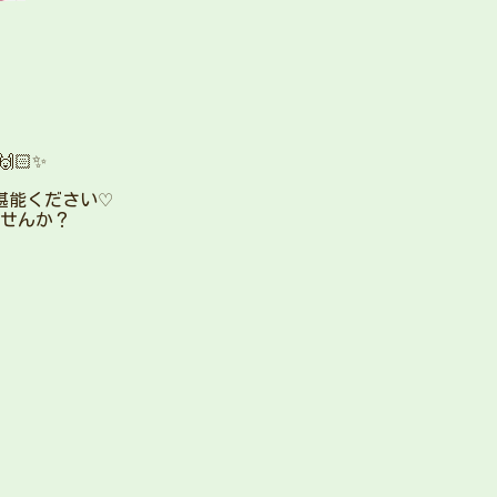
🏻✨
堪能ください♡
せんか？