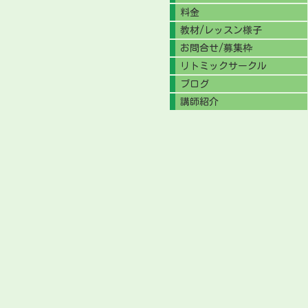
料金
教材/レッスン様子
お問合せ/募集枠
リトミックサークル
ブログ
講師紹介