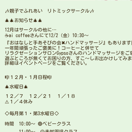
🎶親子でふれあい リトミックサークル🎶
🎄🎄お知らせ🎄🎄
12月はサークルの他に…
☕️ai coffeeさんにて12/2（金）10:30〜
『おはなしと手あそびの会✖︎ハンドマッサージ』もあります🙌
一年間頑張ったご褒美に！コーヒーと併せて
リラクゼーションサロンGypsoさんのハンドマッサージをご
遊ぶところが無くてお困りの方、すこ〜しお出かけしてみま
詳細はイベントページをご覧ください。
🎼１２月・１月日程🎼
🎄水曜日🎄
１２／７ １２／２１ １／１８
⚠️１／４休み
◇毎月第１・第3水曜日◇
時間 10:00〜 🟢ベビークラス
11:00〜 🟡未就園児クラス