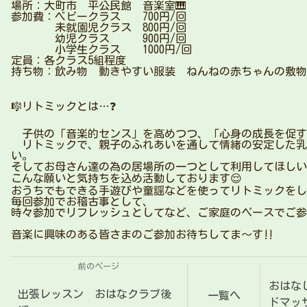
場所：大町市 平公民館 音楽室🎹
参加費：ベビークラス 700円/回
未就園児クラス 800円/回
幼児クラス 900円/回
小学生クラス 1000円/回
定員：各クラス5組程度
持ち物：飲み物 動きやすい服装 ねんねの赤ちゃんの敷物
🎼リトミックとは…❓
子供の「音楽的センス」を高めつつ、「心身の成長を促す
リトミックで、親子のふれあいを通して情緒の安定した乳
い。
そしてお母さん達の為の居場所の一つとして利用してほしい
こんな願いと気持ちを込め活動しております😌
おうちでもできる手遊びや童謡などを使ってリトミックをしま
毎回参加でお稽古事として、
時々参加でリフレッシュとしてなど、ご家庭のペースでご参
音楽に興味のある皆さまのご参加お待ちしてま〜す‼
前のページ
おはな
出張レッスン おはなクラブ後
一覧へ
ドマッ