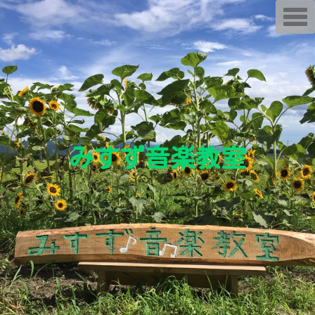
T
o
g
g
l
e
n
a
v
i
g
a
t
i
みすず音楽教室
o
n