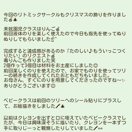
今回のリトミックサークルもクリスマスの飾りを作りまし
た🍎🎄
未就園児クラスはりんご🍎
前回液体のりを楽しく使えたので今日も指先を使ってぬり
ぬりしてもらいました☝️"
完成すると達成感があるのか「たのしい♪もういっこつく
りたい」のリクエスト🍎
毒りんごも作りました笑
2個作って3個目は材料をお土産にしました😊
前回楽しくのりを使えたので、お家でものりを使ってツリ
ーの続きを作成してくれたおともだちもいました。
お母さん、すぐにのりを用意してくださったのですね〜✨
ありがとうございます😊
ベビークラスは前回のツリーへのシール貼りにプラスし
て、お絵描きをしました🖍🎄
以前はクレヨンを出すと口に咥えていたベビークラスでし
たが、今日は興味深そうに描いたり、クレヨンを一本ずつ
手に取りじーっと観察したりしていました🖍👀