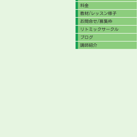
料金
教材/レッスン様子
お問合せ/募集枠
リトミックサークル
ブログ
講師紹介