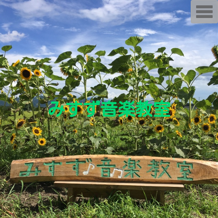
T
o
g
g
l
e
n
a
v
i
g
a
t
i
みすず音楽教室
o
n