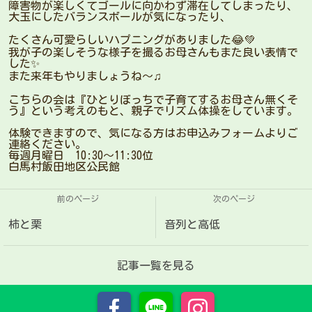
障害物が楽しくてゴールに向かわず滞在してしまったり、
大玉にしたバランスボールが気になったり、
たくさん可愛らしいハプニングがありました😂💚
我が子の楽しそうな様子を撮るお母さんもまた良い表情で
した✨
また来年もやりましょうね〜♫
こちらの会は『ひとりぼっちで子育てするお母さん無くそ
う』という考えのもと、親子でリズム体操をしています。
体験できますので、気になる方はお申込みフォームよりご
連絡ください。
毎週月曜日 10:30〜11:30位
白馬村飯田地区公民館
前のページ
次のページ
柿と栗
音列と高低
記事一覧を見る