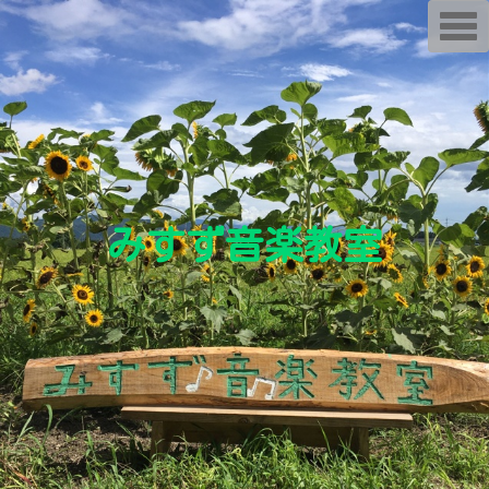
T
o
g
g
l
e
n
a
v
i
g
a
t
i
みすず音楽教室
o
n