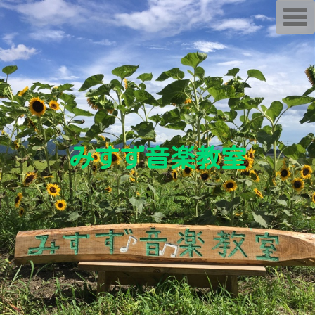
T
o
g
g
l
e
n
a
v
i
g
a
t
i
みすず音楽教室
o
n